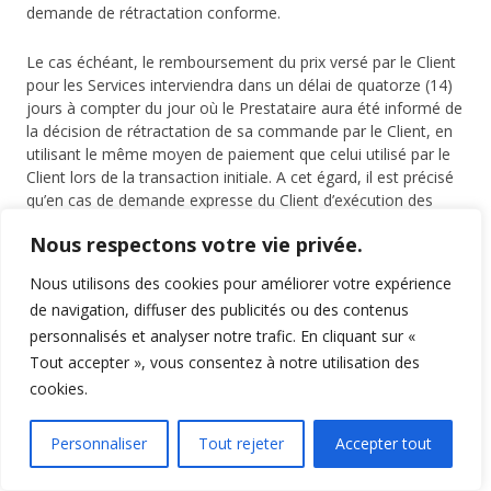
demande de rétractation conforme.
Le cas échéant, le remboursement du prix versé par le Client
pour les Services interviendra dans un délai de quatorze (14)
jours à compter du jour où le Prestataire aura été informé de
la décision de rétractation de sa commande par le Client, en
utilisant le même moyen de paiement que celui utilisé par le
Client lors de la transaction initiale. A cet égard, il est précisé
qu’en cas de demande expresse du Client d’exécution des
Services avant la fin du délai de rétractation, ce dernier devra
Nous respectons votre vie privée.
s’acquitter du prix des Services dont il a bénéficié
préalablement à sa rétractation, conformément aux
Nous utilisons des cookies pour améliorer votre expérience
dispositions de l’article L.221-25 du Code de la
de navigation, diffuser des publicités ou des contenus
Consommation.
personnalisés et analyser notre trafic. En cliquant sur «
Tout accepter », vous consentez à notre utilisation des
Nonobstant ce qui précède, il est précisé que le droit de
rétractation ne s’appliquera pas pour la fourniture des
cookies.
services visés à l’article L.221-28 du Code de la
Consommation, notamment en cas de fourniture de Services
Personnaliser
Tout rejeter
Accepter tout
pleinement exécutés avant la fin du délai de rétractation et
dont l’exécution a commencé après accord préalable du